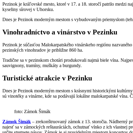
Pezinok je kráľovské mesto, ktoré v 17. a 18. storočí patrilo medzi n
kyseliny sírovej v Uhorsku.
Dnes je Pezinok moderným mestom s vybudovaným priemyslom (tehliar
Vinohradníctvo a vinárstvo v Pezinku
Pezinok je súčasťou Malokarpatského vinárskeho regiónu nazvaného
pezinských vinohradov je približne 860 ha.
Tradične sa v pezinskom chotári produkovali najmä biele vína. Najpes
sauvignony, tramíny, muškáty a burgundy.
Turistické atrakcie v Pezinku
Dnes je Pezinok moderným mestom s krásnymi historickými kultúrnym
sú vinotéky a vinárne, kde sa podávajú lokálne malokarpatské vína. Č
foto: Zámok Šimák
Zámok Šimák
– zrekonštruovaný zámok z 13. storočia. Nádherný proj
najesť sa v zámockých reštauráciách, ochutnať vínko z ich vlastnej p
určite stretnete pávov. Zámok je aj pravidelným miestom koncertov d