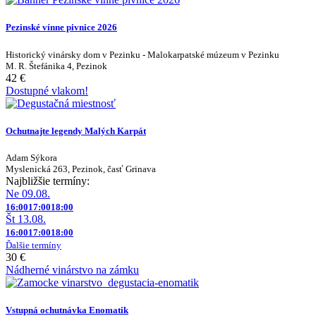
Pezinské vínne pivnice 2026
Historický vinársky dom v Pezinku - Malokarpatské múzeum v Pezinku
M. R. Štefánika 4, Pezinok
42 €
Dostupné vlakom!
Ochutnajte legendy Malých Karpát
Adam Sýkora
Myslenická 263, Pezinok, časť Grinava
Najbližšie termíny:
Ne 09.08.
16:00
17:00
18:00
Št 13.08.
16:00
17:00
18:00
Ďalšie termíny
30 €
Nádherné vinárstvo na zámku
Vstupná ochutnávka Enomatik