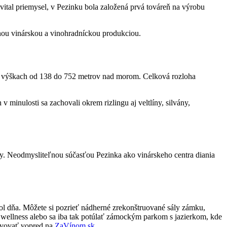
kvital priemysel, v Pezinku bola založená prvá továreň na výrobu
nou vinárskou a vinohradníckou produkciou.
o výškach od 138 do 752 metrov nad morom. Celková rozloha
minulosti sa zachovali okrem rizlingu aj veltlíny, silvány,
y. Neodmysliteľnou súčasťou Pezinka ako vinárskeho centra diania
 pol dňa. Môžete si pozrieť nádherné zrekonštruované sály zámku,
né wellness alebo sa iba tak potúlať zámockým parkom s jazierkom, kde
rvovať vopred na
ZaVínom.sk.