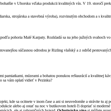
ajbohatšie v Uhorsku vďaka produkcii kvalitných vín. V 19. storočí pre
ska, strojárska a stavebná výroba), rozvinutým obchodom a s kvalit
 podľa pohoria Malé Karpaty. Rozkladá sa na jeho južných svahoch v
tovanejšou súčasnou odrodou je Rizling vlašský a z odrôd pestovaných v 
i pamiatkami, múzeami a bohatou ponukou reštaurácií a kvalitnej káv
o sa vám oplatí vidieť v Pezinku?
ekt, kde sa ocitnete v inom čase a ani si neuvedomíte a strávite tu aj
rodukcie alebo aj ostať na noc v butikovom hoteli či dopriať si moder
omácich, ale aj zahraničných hviezd.
Ochutnávku vína
si môžete reze