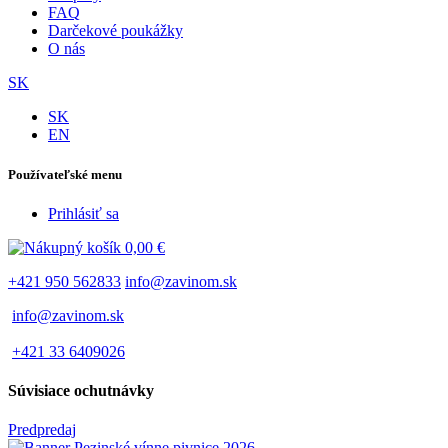
FAQ
Darčekové poukážky
O nás
SK
SK
EN
Používateľské menu
Prihlásiť sa
0,00 €
+421 950 562833
info@zavinom.sk
info@zavinom.sk
+421 33 6409026
Súvisiace ochutnávky
Predpredaj