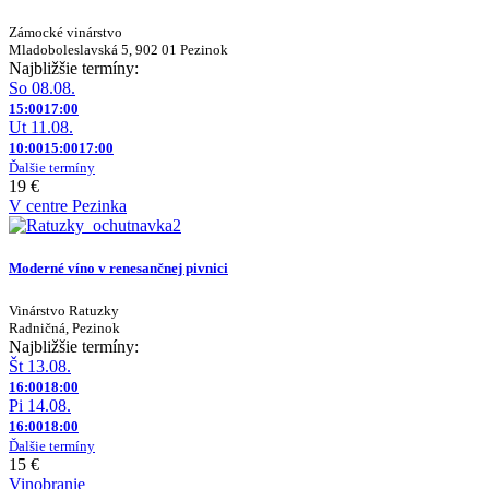
Zámocké vinárstvo
Mladoboleslavská 5, 902 01 Pezinok
Najbližšie termíny:
So 08.08.
15:00
17:00
Ut 11.08.
10:00
15:00
17:00
Ďalšie termíny
19 €
V centre Pezinka
Moderné víno v renesančnej pivnici
Vinárstvo Ratuzky
Radničná, Pezinok
Najbližšie termíny:
Št 13.08.
16:00
18:00
Pi 14.08.
16:00
18:00
Ďalšie termíny
15 €
Vinobranie