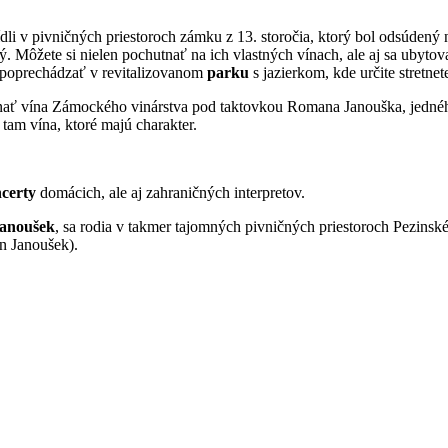
ídli v pivničných priestoroch zámku z 13. storočia, ktorý bol odsúdený
 Môžete si nielen pochutnať na ich vlastných vínach, ale aj sa ubytov
 poprechádzať v revitalizovanom
parku
s jazierkom, kde určite stretnet
nať vína Zámockého vinárstva pod taktovkou Romana Janouška, jednéh
 tam vína, ktoré majú charakter.
certy
domácich, ale aj zahraničných interpretov.
anoušek
, sa rodia v takmer tajomných pivničných priestoroch Pezinsk
n Janoušek).