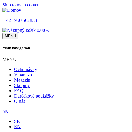
Skip to main content
+421 950 562833
0,00 €
MENU
Main navigation
MENU
Ochutnávky
Vinárstva
Magazín
Skupiny
FAQ
Darčekové poukážky
O nás
SK
SK
EN