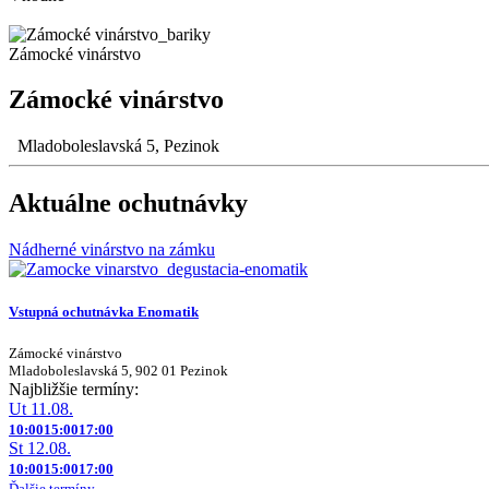
Zámocké vinárstvo
Zámocké vinárstvo
Mladoboleslavská 5, Pezinok
Aktuálne ochutnávky
Nádherné vinárstvo na zámku
Vstupná ochutnávka Enomatik
Zámocké vinárstvo
Mladoboleslavská 5, 902 01 Pezinok
Najbližšie termíny:
Ut 11.08.
10:00
15:00
17:00
St 12.08.
10:00
15:00
17:00
Ďalšie termíny