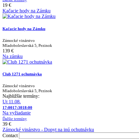
19 €
Kačacie hody na Zámku
Kačacie hody na Zámku
Zámocké vinárstvo
Mladoboleslavská 5, Pezinok
139 €
Na zámku
Club 1271 ochutnávka
Zámocké vinárstvo
Mladoboleslavská 5, Pezinok
Najbližšie termíny:
Ut 11.08.
17:00
17:30
18:00
Na vyžiadanie
Ďalšie termíny
39 €
Zámocké vinárstvo - Dopyt na inú ochutnávku
Contact