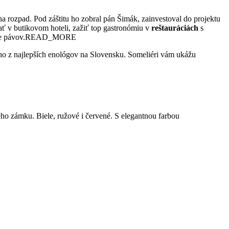
 na rozpad. Pod záštitu ho zobral pán Šimák, zainvestoval do projektu
ať v butikovom hoteli, zažiť top gastronómiu v
reštauráciách
s
e pávov.
READ_MORE
o z najlepších enológov na Slovensku. Someliéri vám ukážu
ého zámku. Biele, ružové i červené. S elegantnou farbou