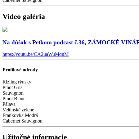
Cabernet Sauvignon
Video galéria
Na dúšok s Petkom podcast č.36, ZÁMOCKÉ VI
https://youtu.be/CA2uaWuMqnM
Profilové odrody
Rizling rýnsky
Pinot Gris
Sauvignon
Pinot Blanc
Pálava
Veltinské zelené
Frankovka Modrá
Cabernet Sauvignon
Užitočné informácie