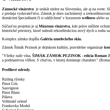
Zámocké vinárstvo
je unikát nielen na Slovensku, ale aj na svete. S
z predaja vydavateľstva. Zámok je dnes zachránený a zrekonštruovaný.
domácimi špecialitami či si oddýchnuť v luxusnom
wellness
alebo sa
Súčasťou projektu je aj
Múzeum vinárstva
, kde práve môžete ochut
historické priestory, ktoré nabrali rekonštrukciou nový dych a rodia sa
Komplex zámku dopĺňa
Galéria umeleckého skla.
Zámok Šimák Pezinok je dejiskom kultúry, pravidelne organizuje
kon
"Všetky naše vína,
ŠIMÁK ZÁMOK PEZINOK - edícia Roman J
a podmanivou vôňou. S chuťou, v ktorej dominuje charakter." (Roma
Profilové odrody
Rizling rýnsky
Pinot Gris
Sauvignon
Pinot Blanc
Pálava
Veltinské zelené
Frankovka Modrá