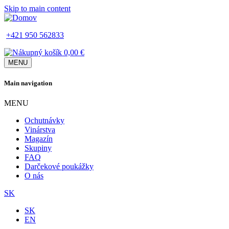
Skip to main content
+421 950 562833
0,00 €
MENU
Main navigation
MENU
Ochutnávky
Vinárstva
Magazín
Skupiny
FAQ
Darčekové poukážky
O nás
SK
SK
EN