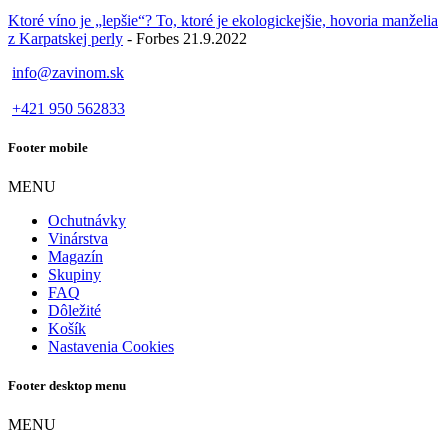
Ktoré víno je „lepšie“? To, ktoré je ekologickejšie, hovoria manželia
z Karpatskej perly
- Forbes 21.9.2022
info@zavinom.sk
+421 950 562833
Footer mobile
MENU
Ochutnávky
Vinárstva
Magazín
Skupiny
FAQ
Dôležité
Košík
Nastavenia Cookies
Footer desktop menu
MENU