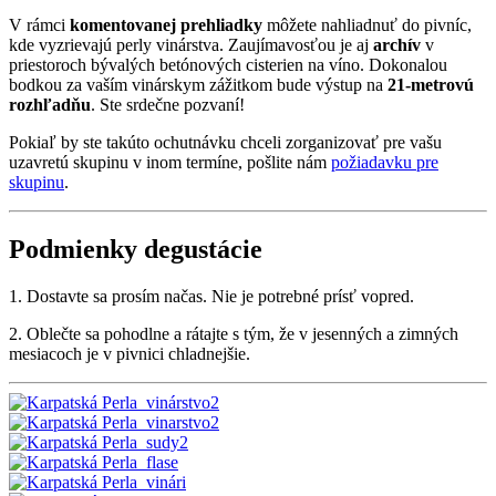
V rámci
komentovanej prehliadky
môžete nahliadnuť do pivníc,
kde vyzrievajú perly vinárstva. Zaujímavosťou je aj
archív
v
priestoroch bývalých betónových cisterien na víno. Dokonalou
bodkou za vaším vinárskym zážitkom bude výstup na
21-metrovú
rozhľadňu
. Ste srdečne pozvaní!
Pokiaľ by ste takúto ochutnávku chceli zorganizovať pre vašu
uzavretú skupinu v inom termíne, pošlite nám
požiadavku pre
skupinu
.
Podmienky degustácie
1. Dostavte sa prosím načas. Nie je potrebné prísť vopred.
2. Oblečte sa pohodlne a rátajte s tým, že v jesenných a zimných
mesiacoch je v pivnici chladnejšie.