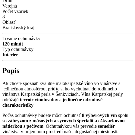
Druh
Verejná
Počet vzoriek
8
Oblasť
Bratislavský kraj
Trvanie ochutnávky
120 minút
Typ ochutnávky
Interiér
Popis
Ak chcete spoznať kvalitné malokarpatské víno vo vinárstve s
jedinečnou atmosférou, príďte si ho vychutnať do rodinného
vinárstva Karpatská perla v Šenkviciach. Vína Karpatskej perly
odrážajú
terroir vinohradov
a
jedinečné odrodové
charakteristiky
.
Počas ochutnávky budete môcť ochutnať
8 výberových vín
spolu
so
záhryzom z mäsových a syrových špecialít a oškvarkovou
nátierkou s pečivom
. Ochutnávkou vás prevedie
someliér
vinárstva v príjemnom prostredí našej degustačnej miestnosti.