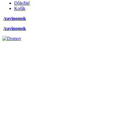
Dôležité
Košík
/zavinomsk
/zavinomsk