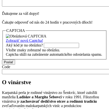
Ďakujeme za váš dopyt!
Čakajte odpoveď od nás do 24 hodín v pracovných dňoch!
CAPTCHA
Zobraziť novú Captcha!
Aký kód je na obrázku?
Vložte znaky zobrazné na obrázku.
Captcha slúži na zabránenie automatického odosielania spamu.
Code
O vinárstve
Karpatská perla je rodinné vinárstvo zo Šenkvíc, ktoré založili
manželia
Ladislav a Margita Šebovci
v roku 1991. Filozofiou
vinárstva je
zachovávať dedičstvo otcov a rodinnú tradíciu
zveľaďovaním malokarpatských viníc a produkciou