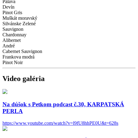
Pálava
Devín
Pinot Gris
Muškát moravský
Silvánske Zelené
Sauvignon
Chardonnay
Alibernet
André
Cabernet Sauvignon
Frankova modrá
Pinot Noir
Video galéria
Na dúšok s Petkom podcast č.30, KARPATSKÁ
PERLA
https://www.youtube.com/watch?v=l9fU8hhPE0U&t=628s