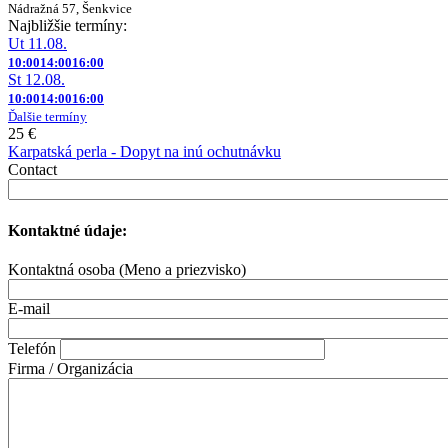
Nádražná 57, Šenkvice
Najbližšie termíny:
Ut 11.08.
10:00
14:00
16:00
St 12.08.
10:00
14:00
16:00
Ďalšie termíny
25 €
Karpatská perla - Dopyt na inú ochutnávku
Contact
Kontaktné údaje:
Kontaktná osoba (Meno a priezvisko)
E-mail
Telefón
Firma / Organizácia