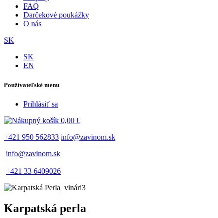
FAQ
Darčekové poukážky
O nás
SK
SK
EN
Používateľské menu
Prihlásiť sa
0,00 €
+421 950 562833
info@zavinom.sk
info@zavinom.sk
+421 33 6409026
Karpatská perla