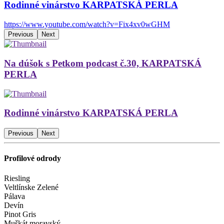
Rodinné vinárstvo KARPATSKÁ PERLA
https://www.youtube.com/watch?v=Fix4xv0wGHM
Previous
Next
Na dúšok s Petkom podcast č.30, KARPATSKÁ
PERLA
Rodinné vinárstvo KARPATSKÁ PERLA
Previous
Next
Profilové odrody
Riesling
Veltlínske Zelené
Pálava
Devín
Pinot Gris
Muškát moravský