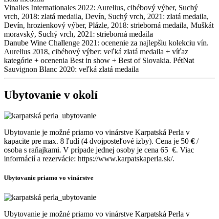
Vinalies Internationales 2022: Aurelius, cibébový výber, Suchý
vrch, 2018: zlatá medaila, Devín, Suchý vrch, 2021: zlatá medaila,
Devín, hrozienkový výber, Plázle, 2018: strieborná medaila, Muškát
moravský, Suchý vrch, 2021: strieborná medaila
Danube Wine Challenge 2021: ocenenie za najlepšiu kolekciu vín.
Aurelius 2018, cibébový výber: veľká zlatá medaila + víťaz
kategórie + ocenenia Best in show + Best of Slovakia. PétNat
Sauvignon Blanc 2020: veľká zlatá medaila
Ubytovanie v okolí
Ubytovanie je možné priamo vo vinárstve Karpatská Perla v
kapacite pre max. 8 ľudí (4 dvojposteľové izby). Cena je 50
€
/
osoba s raňajkami. V prípade jednej osoby je cena 65
€. Viac
informácií a rezervácie: https://www.karpatskaperla.sk/.
Ubytovanie priamo vo vinárstve
Ubytovanie je možné priamo vo vinárstve Karpatská Perla v