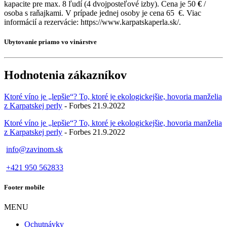
kapacite pre max. 8 ľudí (4 dvojposteľové izby). Cena je 50
€
/
osoba s raňajkami. V prípade jednej osoby je cena 65
€. Viac
informácií a rezervácie: https://www.karpatskaperla.sk/.
Ubytovanie priamo vo vinárstve
Hodnotenia zákazníkov
Ktoré víno je „lepšie“? To, ktoré je ekologickejšie, hovoria manželia
z Karpatskej perly
- Forbes 21.9.2022
Ktoré víno je „lepšie“? To, ktoré je ekologickejšie, hovoria manželia
z Karpatskej perly
- Forbes 21.9.2022
info@zavinom.sk
+421 950 562833
Footer mobile
MENU
Ochutnávky