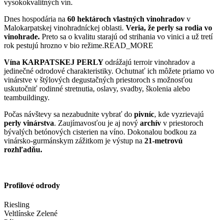
vysokokvalitných vín.
Dnes hospodária na
60 hektároch vlastných vinohradov
v
Malokarpatskej vinohradníckej oblasti.
Veria, že perly sa rodia vo
vinohrade.
Preto sa o kvalitu starajú od strihania vo vinici a už tretí
rok pestujú hrozno v bio režime.
READ_MORE
Vína KARPATSKEJ PERLY
odrážajú terroir vinohradov a
jedinečné odrodové charakteristiky. Ochutnať ich môžete priamo vo
vinárstve v štýlových degustačných priestoroch s možnosťou
uskutočniť rodinné stretnutia, oslavy, svadby, školenia alebo
teambuildingy.
Počas návštevy sa nezabudnite vybrať do
pivníc
, kde vyzrievajú
perly vinárstva
. Zaujímavosťou je aj nový
archív
v priestoroch
bývalých betónových cisterien na víno. Dokonalou bodkou za
vinársko-gurmánskym zážitkom je výstup na
21-metrovú
rozhľadňu.
Profilové odrody
Riesling
Veltlínske Zelené