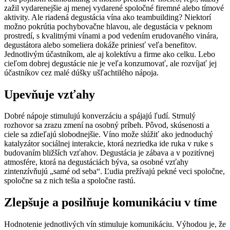
zažil vydarenejšie aj menej vydarené spoločné firemné alebo tímové
aktivity. Ale riadená degustácia vína ako teambuilding? Niektorí
možno pokrútia pochybovačne hlavou, ale degustácia v peknom
prostredí, s kvalitnými vínami a pod vedením erudovaného vinára,
degustátora alebo someliera dokáže priniesť veľa benefitov.
Jednotlivým účastníkom, ale aj kolektívu a firme ako celku. Lebo
cieľom dobrej degustácie nie je veľa konzumovať, ale rozvíjať jej
účastníkov cez malé dúšky ušľachtilého nápoja.
Upevňuje vzťahy
Dobré nápoje stimulujú konverzáciu a spájajú ľudí. Strnulý
rozhovor sa zrazu zmení na osobný príbeh. Pôvod, skúsenosti a
ciele sa zdieľajú slobodnejšie. Víno može slúžiť ako jednoduchý
katalyzátor sociálnej interakcie, ktorá nezriedka ide ruka v ruke s
budovaním bližších vzťahov. Degustácia je zábava a v pozitívnej
atmosfére, ktorá na degustáciách býva, sa osobné vzťahy
zintenzívňujú „samé od seba“. Ľudia prežívajú pekné veci spoločne,
spoločne sa z nich tešia a spoločne rastú.
Zlepšuje a posilňuje komunikáciu v tíme
Hodnotenie jednotlivých vín stimuluje komunikáciu. Výhodou je, že