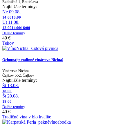
Radničná 1, Bratislava
Najbližšie termíny:
Ne 09.08.
14:00
16:00
Ut 11.08.
12:00
14:00
16:00
Ďalšie termíny
40 €
Tekov
Ochutnajte rodinné vinárstvo Nichta!
Vinárstvo Nichta
Čajkov 552, Čajkov
Najbližšie termíny:
Št 13.08.
18:00
Št 20.08.
18:00
Ďalšie termíny
40 €
Tradičné vína v bio kvalite