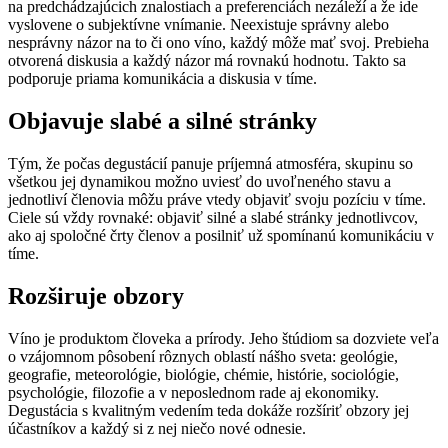
na predchádzajúcich znalostiach a preferenciách nezáleží a že ide
vyslovene o subjektívne vnímanie. Neexistuje správny alebo
nesprávny názor na to či ono víno, každý môže mať svoj. Prebieha
otvorená diskusia a každý názor má rovnakú hodnotu. Takto sa
podporuje priama komunikácia a diskusia v tíme.
Objavuje slabé a silné stránky
Tým, že počas degustácií panuje príjemná atmosféra, skupinu so
všetkou jej dynamikou možno uviesť do uvoľneného stavu a
jednotliví členovia môžu práve vtedy objaviť svoju pozíciu v tíme.
Ciele sú vždy rovnaké: objaviť silné a slabé stránky jednotlivcov,
ako aj spoločné črty členov a posilniť už spomínanú komunikáciu v
tíme.
Rozširuje obzory
Víno je produktom človeka a prírody. Jeho štúdiom sa dozviete veľa
o vzájomnom pôsobení rôznych oblastí nášho sveta: geológie,
geografie, meteorológie, biológie, chémie, histórie, sociológie,
psychológie, filozofie a v neposlednom rade aj ekonomiky.
Degustácia s kvalitným vedením teda dokáže rozšíriť obzory jej
účastníkov a každý si z nej niečo nové odnesie.