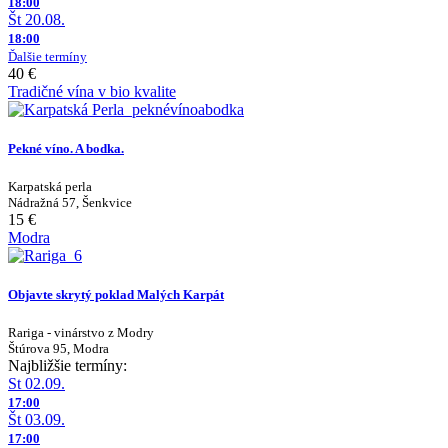
18:00
Št 20.08.
18:00
Ďalšie termíny
40 €
Tradičné vína v bio kvalite
Pekné víno. A bodka.
Karpatská perla
Nádražná 57, Šenkvice
15 €
Modra
Objavte skrytý poklad Malých Karpát
Rariga - vinárstvo z Modry
Štúrova 95, Modra
Najbližšie termíny:
St 02.09.
17:00
Št 03.09.
17:00