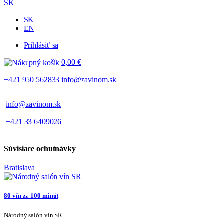
SK
SK
EN
Prihlásiť sa
Používateľské
0,00 €
menu
+421 950 562833
info@zavinom.sk
info@zavinom.sk
+421 33 6409026
Súvisiace ochutnávky
Bratislava
80 vín za 100 minút
Národný salón vín SR