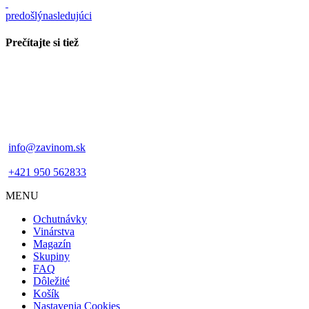
predošlý
nasledujúci
Prečítajte si tiež
info@zavinom.sk
+421 950 562833
MENU
Footer
Ochutnávky
mobile
Vinárstva
Magazín
Skupiny
FAQ
Dôležité
Košík
Nastavenia Cookies