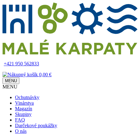
Skip
to
main
content
+421 950 562833
0,00 €
MENU
MENU
Main
Ochutnávky
navigation
Vinárstva
Magazín
Skupiny
FAQ
Darčekové poukážky
O nás