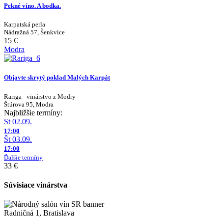
Pekné víno. A bodka.
Karpatská perla
Nádražná 57, Šenkvice
15 €
Modra
Objavte skrytý poklad Malých Karpát
Rariga - vinárstvo z Modry
Štúrova 95, Modra
Najbližšie termíny:
St 02.09.
17:00
Št 03.09.
17:00
Ďalšie termíny
33 €
Súvisiace vinárstva
Radničná 1, Bratislava