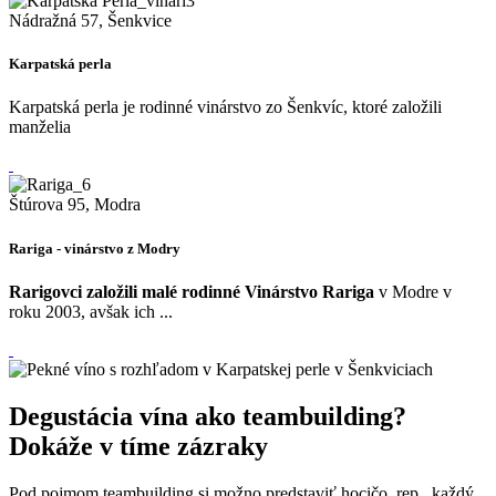
Nádražná 57, Šenkvice
Karpatská perla
Karpatská perla je rodinné vinárstvo zo Šenkvíc, ktoré založili
manželia
Štúrova 95, Modra
Rariga - vinárstvo z Modry
Rarigovci založili malé rodinné Vinárstvo Rariga
v Modre v
roku 2003, avšak ich ...
Degustácia vína ako teambuilding?
Dokáže v tíme zázraky
Pod pojmom teambuilding si možno predstaviť hocičo, rep., každý