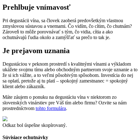
Prehlbuje vnímavosť
Pri degustácii vína, sa človek zaoberá predovšetkým vlastnou
zmyslovou sústavou a vnemami. Čo vidím, čo cítim, čo chutnám?
Zároveň to môže porovnávať s tým, čo vidia, cítia a ako
ochutnávajú ľudia okolo a zamýšľať sa prečo to tak je.
Je prejavom uznania
Degustáciou v peknom prostredí s kvalitnými vínami a výkladom
ukážete svojmu tímu alebo obchodným partnerom svoje uznanie a to
že si ich vážite, a to veľmi pôsobivým spôsobom. Investícia do nej
sa oplatí, pretože aj tu platí – spokojný zamestnanec = spokojný
klient alebo zákazník.
Máte záujem o ponuku na degustáciu vína v niektorom zo
slovenských vinárstiev pre Váš tím alebo firmu? Ozvite sa nám
prostredníctvom
tohto formulára
.
Odkaz bol úspešne skopírovaný.
Súvisiace ochutnávky