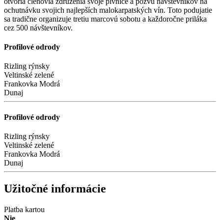
otvoria členovia združenia svoje pivnice a pozvú návštevníkov na
ochutnávku svojich najlepších malokarpatských vín. Toto podujatie
sa tradične organizuje tretiu marcovú sobotu a každoročne priláka
cez 500 návštevníkov.
Profilové odrody
Rizling rýnsky
Veltinské zelené
Frankovka Modrá
Dunaj
Profilové odrody
Rizling rýnsky
Veltinské zelené
Frankovka Modrá
Dunaj
Užitočné informácie
Platba kartou
Nie