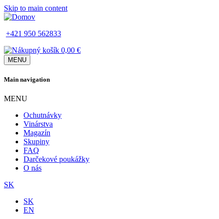
Skip to main content
+421 950 562833
0,00 €
MENU
Main navigation
MENU
Ochutnávky
Vinárstva
Magazín
Skupiny
FAQ
Darčekové poukážky
O nás
SK
SK
EN