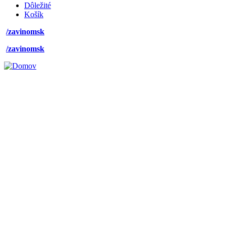
Dôležité
Košík
/zavinomsk
/zavinomsk