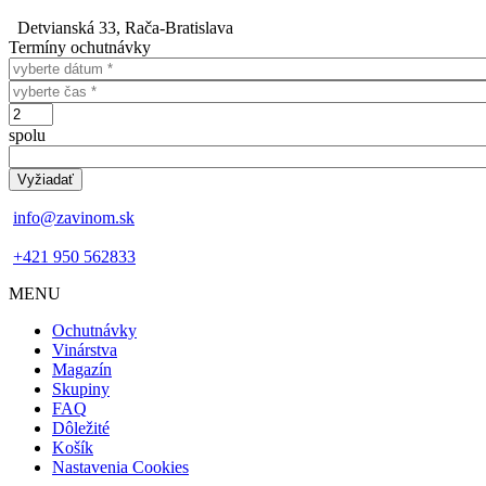
Detvianská 33, Rača-Bratislava
Termíny ochutnávky
Dátum
Čas
Počet
spolu
info@zavinom.sk
+421 950 562833
MENU
Footer
Ochutnávky
mobile
Vinárstva
Magazín
Skupiny
FAQ
Dôležité
Košík
Nastavenia Cookies