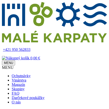
Skip
to
main
content
+421 950 562833
0,00 €
MENU
MENU
Main
Ochutnávky
navigation
Vinárstva
Magazín
Skupiny
FAQ
Darčekové poukážky
O nás