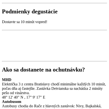
Podmienky degustácie
Dostavte sa 10 minút vopred!
Ako sa dostanete na ochutnávku?
MHD
Električka 3 z centra Bratislavy chodí minimálne každých 10 minút,
počas dňa aj častejšie. Zastávka Detvianska sa nachádza 2 minúty
pešo od vinárstva.
48° 12' 40" N
,
17° 9' 17" E
Autobusom
Autobusy chodia do Rače z hlavných zastávok: Nivy, Bajkalská,