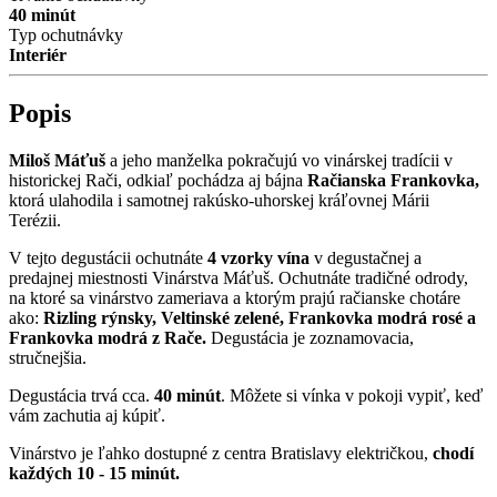
40 minút
Typ ochutnávky
Interiér
Popis
Miloš Máťuš
a jeho manželka pokračujú vo vinárskej tradícii v
historickej Rači, odkiaľ pochádza aj bájna
Račianska Frankovka,
ktorá ulahodila i samotnej rakúsko-uhorskej kráľovnej Márii
Terézii.
V tejto degustácii ochutnáte
4 vzorky vína
v degustačnej a
predajnej miestnosti Vinárstva Máťuš. Ochutnáte tradičné odrody,
na ktoré sa vinárstvo zameriava a ktorým prajú račianske chotáre
ako:
Rizling rýnsky, Veltinské zelené, Frankovka modrá rosé a
Frankovka modrá z Rače.
Degustácia je zoznamovacia,
stručnejšia.
Degustácia trvá cca.
40 minút
. Môžete si vínka v pokoji vypiť, keď
vám zachutia aj kúpiť.
Vinárstvo je ľahko dostupné z centra Bratislavy električkou,
chodí
každých 10 - 15 minút.