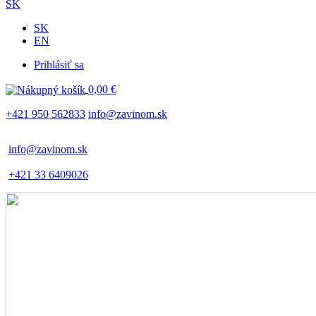
SK
SK
EN
Prihlásiť sa
Používateľské
0,00 €
menu
+421 950 562833
info@zavinom.sk
info@zavinom.sk
+421 33 6409026