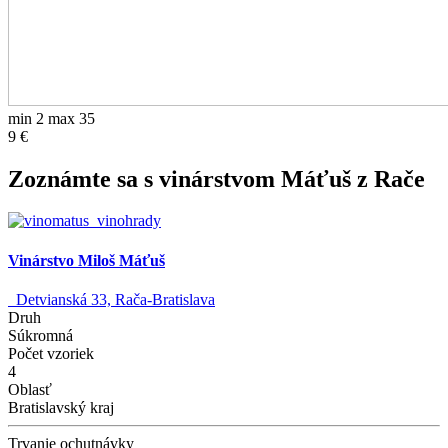
min 2 max 35
9 €
Zoznámte sa s vinárstvom Máťuš z Rače
Vinárstvo Miloš Máťuš
Detvianská 33, Rača-Bratislava
Druh
Súkromná
Počet vzoriek
4
Oblasť
Bratislavský kraj
Trvanie ochutnávky