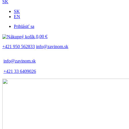
SK
SK
EN
Prihlásiť sa
Používateľské
0,00 €
menu
+421 950 562833
info@zavinom.sk
info@zavinom.sk
+421 33 6409026