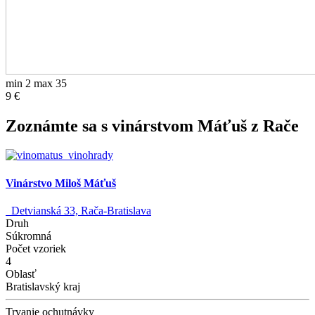
min 2 max 35
9 €
Zoznámte sa s vinárstvom Máťuš z Rače
Vinárstvo Miloš Máťuš
Detvianská 33, Rača-Bratislava
Druh
Súkromná
Počet vzoriek
4
Oblasť
Bratislavský kraj
Trvanie ochutnávky