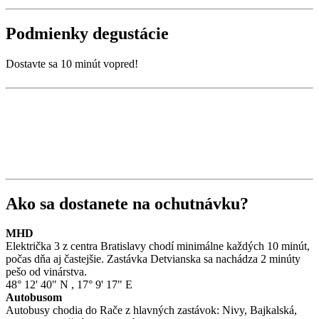
Podmienky degustácie
Dostavte sa 10 minút vopred!
Ako sa dostanete na ochutnávku?
MHD
Električka 3 z centra Bratislavy chodí minimálne každých 10 minút,
počas dňa aj častejšie. Zastávka Detvianska sa nachádza 2 minúty
pešo od vinárstva.
48° 12' 40" N
,
17° 9' 17" E
Autobusom
Autobusy chodia do Rače z hlavných zastávok: Nivy, Bajkalská,