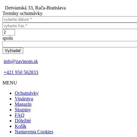
Detvianská 33, Rača-Bratislava
Termíny ochutnávky
Dátum
Čas
Počet
spolu
info@zavinom.sk
+421 950 562833
MENU
Footer
Ochutnávky
mobile
Vinárstva
Magazín
Skupiny
FAQ
Dôležité
Košík
Nastavenia Cookies