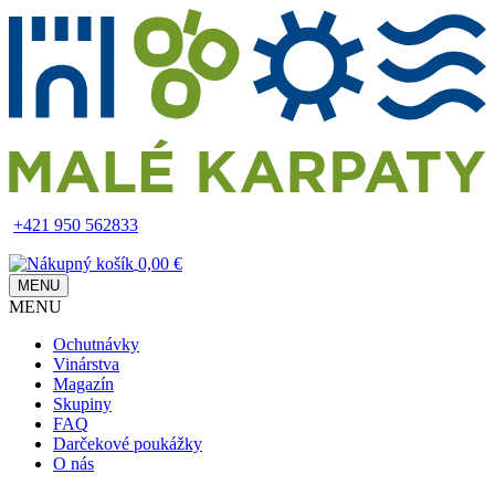
Skip
to
main
content
+421 950 562833
0,00 €
MENU
MENU
Main
Ochutnávky
navigation
Vinárstva
Magazín
Skupiny
FAQ
Darčekové poukážky
O nás