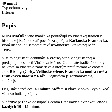
40 minút
Typ ochutnávky
Interiér
Popis
Miloš Máťuš
a jeho manželka pokračujú vo vinárskej tradícii v
historickej Rači, odkiaľ pochádza aj bájna
Račianska Frankovka,
ktorá ulahodila i samotnej rakúsko-uhorskej kráľovnej Márii
Terézii.
V tejto degustácii ochutnáte
4 vzorky vína
v degustačnej a
predajnej miestnosti Vinárstva Máťuš. Ochutnáte tradičné odrody,
na ktoré sa vinárstvo zameriava a ktorým prajú račianske chotáre
ako:
Rizling rýnsky, Veltinské zelené, Frankovka modrá rosé a
Frankovka modrá z Rače.
Degustácia je zoznamovacia,
stručnejšia.
Degustácia trvá cca.
40 minút
. Môžete si vínka v pokoji vypiť, keď
vám zachutia aj kúpiť.
Vinárstvo je ľahko dostupné z centra Bratislavy električkou,
chodí
každých 10 - 15 minút.