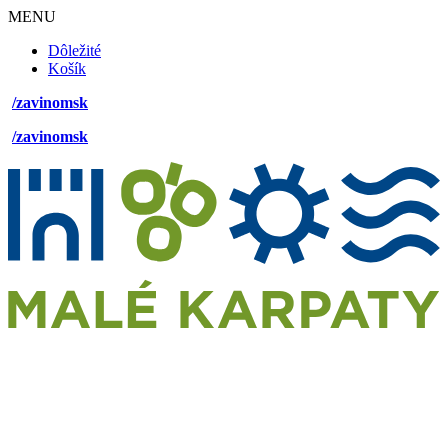
MENU
Footer
Dôležité
desktop
Košík
menu
/zavinomsk
/zavinomsk