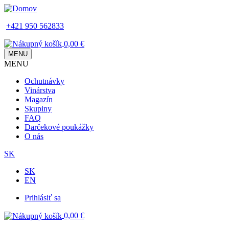
Skip
to
+421 950 562833
main
content
0,00 €
MENU
MENU
Main
Ochutnávky
navigation
Vinárstva
Magazín
Skupiny
FAQ
Darčekové poukážky
O nás
SK
SK
EN
Prihlásiť sa
Používateľské
0,00 €
menu