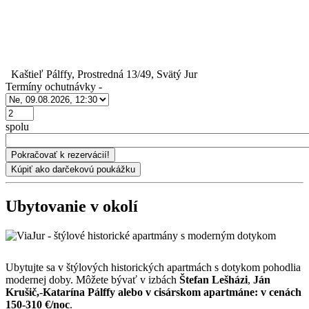
Kaštieľ Pálffy, Prostredná 13/49, Svätý Jur
Termíny ochutnávky
-
Počet
spolu
Ubytovanie v okolí
Ubytujte sa v štýlových historických apartmách s dotykom pohodlia
modernej doby. Môžete bývať v izbách
Štefan Lešházi
,
Ján
Krušič,
-
Katarína Pálffy alebo v cisárskom apartmáne: v cenách
150-310 €/noc
.