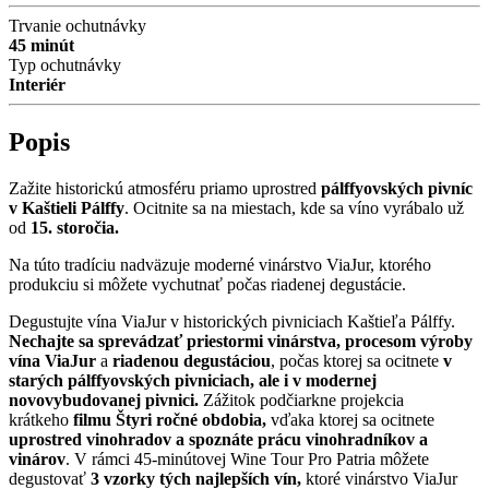
Trvanie ochutnávky
45 minút
Typ ochutnávky
Interiér
Popis
Zažite historickú atmosféru priamo uprostred
pálffyovských pivníc
v Kaštieli Pálffy
. Ocitnite sa na miestach, kde sa víno vyrábalo už
od
15. storočia.
Na túto tradíciu nadväzuje moderné vinárstvo ViaJur, ktorého
produkciu si môžete vychutnať počas riadenej degustácie.
Degustujte vína ViaJur v historických pivniciach Kaštieľa Pálffy.
Nechajte sa sprevádzať priestormi vinárstva, procesom výroby
vína ViaJur
a
riadenou degustáciou
, počas ktorej sa ocitnete
v
starých pálffyovských pivniciach, ale i v modernej
novovybudovanej pivnici.
Zážitok podčiarkne projekcia
krátkeho
filmu Štyri ročné obdobia,
vďaka ktorej sa ocitnete
uprostred vinohradov a spoznáte prácu vinohradníkov a
vinárov
. V rámci 45-minútovej Wine Tour Pro Patria môžete
degustovať
3 vzorky tých najlepších vín,
ktoré vinárstvo ViaJur