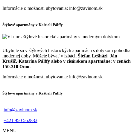
Informácie o možnosti ubytovania: info@zavinom.sk
Štýlové apartmány v Kaštieli Pálffy
Ubytujte sa v štýlových historických apartmách s dotykom pohodlia
modernej doby. Môžete bývať v izbách
Štefan Lešházi
,
Ján
Krušič,
-
Katarína Pálffy alebo v cisárskom apartmáne: v cenách
150-310 €/noc
.
Informácie o možnosti ubytovania: info@zavinom.sk
Štýlové apartmány v Kaštieli Pálffy
info@zavinom.sk
+421 950 562833
MENU