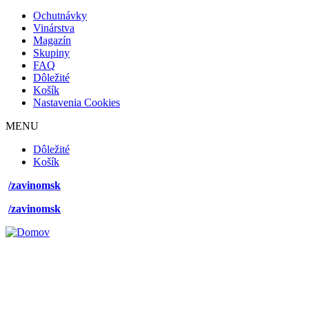
Footer
Ochutnávky
mobile
Vinárstva
Magazín
Skupiny
FAQ
Dôležité
Košík
Nastavenia Cookies
MENU
Footer
Dôležité
desktop
Košík
menu
/zavinomsk
/zavinomsk