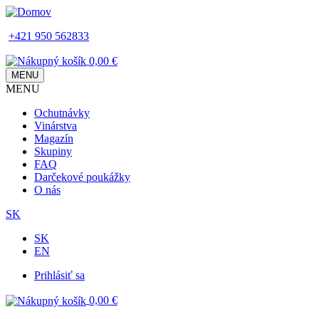
Skip
to
+421 950 562833
main
content
0,00 €
MENU
MENU
Main
Ochutnávky
navigation
Vinárstva
Magazín
Skupiny
FAQ
Darčekové poukážky
O nás
SK
SK
EN
Prihlásiť sa
Používateľské
0,00 €
menu