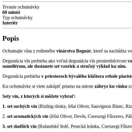
Trvanie ochutnávky
60 minút
Typ ochutnávky
Interiér
Popis
Ochutnajte vína z rodinného
vinárstva Bognár
, ktoré sa nachádza v
Degustácia vín prebieha ako voľná degustácia vín prostredníctvom
vo
someliérom, ale dostanete set vzoriek a stručný výklad ku nim.
Degustácia prebieha
v priestoroch bývalého kláštora rehole piarist
Ku ochutnávke si viete zakúpiť priamo na mieste
záhryz ku vínku
zo
Sety vín, z ktorých si môžete vybrať:
1. set suchých vín
(Rizling rínsky, Iršai Oliver, Sauvignon Blanc, Ri
2.
set aromatických vín
(Iršai Oliver, Devín, Cserszegi Fűszeres, P
3. set sladších vín
(Rulandské šedé, Pesecká leánka, Cserszegi Fűszer