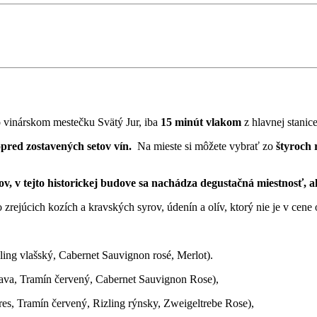
o vinárskom mestečku Svätý Jur, iba
15 minút vlakom
z hlavnej stanice
pred zostavených setov vín.
Na mieste si môžete vybrať zo
štyroch r
ov, v tejto historickej budove sa nachádza degustačná miestnosť, a
 zrejúcich kozích a kravských syrov, údenín a olív, ktorý nie je v cene
zling vlašský, Cabernet Sauvignon rosé, Merlot).
álava, Tramín červený, Cabernet Sauvignon Rose),
es, Tramín červený, Rizling rýnsky, Zweigeltrebe Rose),