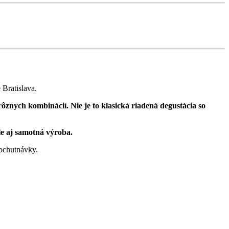
 Bratislava.
ôznych kombinácií. Nie je to klasická riadená degustácia so
le aj samotná výroba.
 ochutnávky.