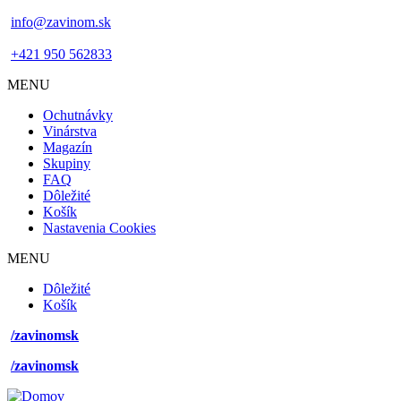
info@zavinom.sk
+421 950 562833
MENU
Footer
Ochutnávky
mobile
Vinárstva
Magazín
Skupiny
FAQ
Dôležité
Košík
Nastavenia Cookies
MENU
Footer
Dôležité
desktop
Košík
menu
/zavinomsk
/zavinomsk