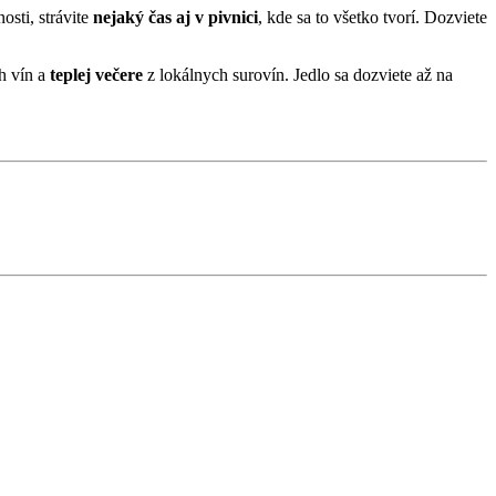
osti, strávite
nejaký čas aj v pivnici
, kde sa to všetko tvorí. Dozviete
h vín a
teplej večere
z lokálnych surovín. Jedlo sa dozviete až na