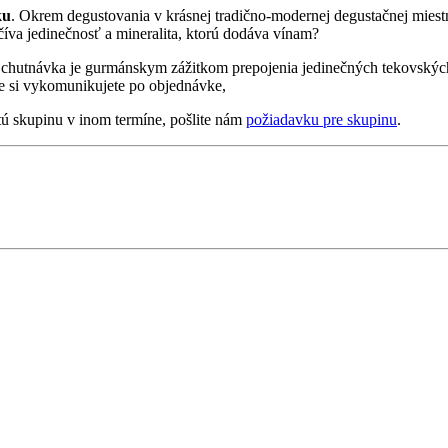
ku
. Okrem degustovania v krásnej tradično-modernej degustačnej miestn
číva jedinečnosť a mineralita, ktorú dodáva vínam?
 Ochutnávka je gurmánskym zážitkom prepojenia jedinečných tekovskýc
e si vykomunikujete po objednávke,
tú skupinu v inom termíne, pošlite nám
požiadavku pre skupinu
.