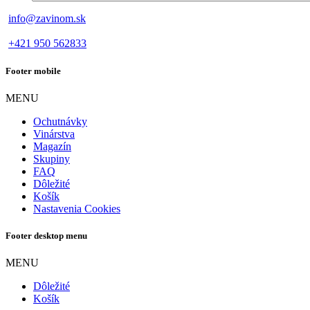
info@zavinom.sk
+421 950 562833
Footer mobile
MENU
Ochutnávky
Vinárstva
Magazín
Skupiny
FAQ
Dôležité
Košík
Nastavenia Cookies
Footer desktop menu
MENU
Dôležité
Košík