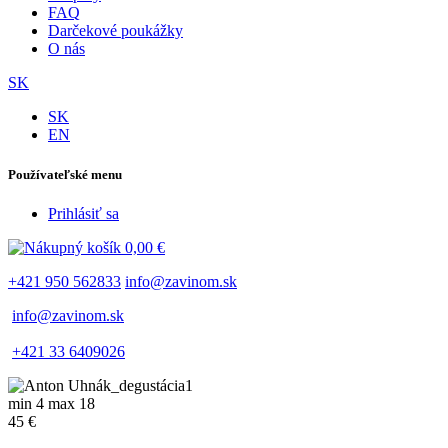
FAQ
Darčekové poukážky
O nás
SK
SK
EN
Používateľské menu
Prihlásiť sa
0,00 €
+421 950 562833
info@zavinom.sk
info@zavinom.sk
+421 33 6409026
min 4 max 18
45 €