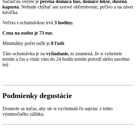
Súčasťou večere je
pečená domáca hus, domáce lokše, dusená
kapusta
. Nebude chýbať ani syrové občerstvenie, pečivo a na záver
kávička.
Večera s ochutnávkou trvá
3 hodiny.
Cena na osobu je 73 eur.
Minimálny počet osôb je
8 ľudí
.
Táto ochutnávka je na
vyžiadanie,
to znamená, že si vyberiete
termín a čas a vinár vám do 24 hodín termín potvrdí alebo navrhne
iný.
Podmienky degustácie
Dostavte sa načas, aby ste si vychutnali čo najviac z tohto
výnimočného zážitku.