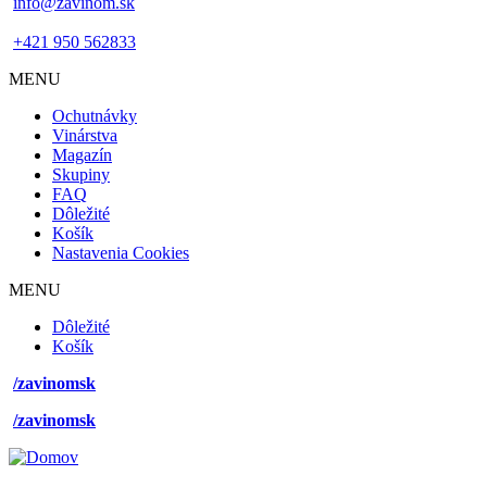
info@zavinom.sk
+421 950 562833
MENU
Footer
Ochutnávky
mobile
Vinárstva
Magazín
Skupiny
FAQ
Dôležité
Košík
Nastavenia Cookies
MENU
Footer
Dôležité
desktop
Košík
menu
/zavinomsk
/zavinomsk