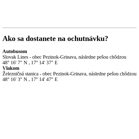
Ako sa dostanete na ochutnávku?
Autobusom
Slovak Lines - obec Pezinok-Grinava, následne pešou chôdzou
48° 16' 7" N
,
17° 14' 37" E
Vlakom
Železničná stanica - obec Pezinok-Grinava, následne pešou chôdzou
48° 16' 3" N
,
17° 14' 47" E