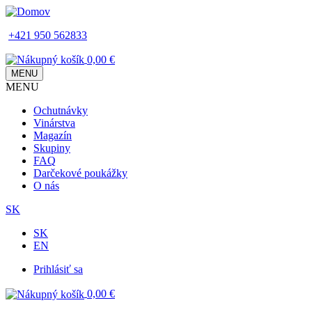
Skip
to
+421 950 562833
main
content
0,00 €
MENU
MENU
Main
Ochutnávky
navigation
Vinárstva
Magazín
Skupiny
FAQ
Darčekové poukážky
O nás
SK
SK
EN
Prihlásiť sa
Používateľské
0,00 €
menu