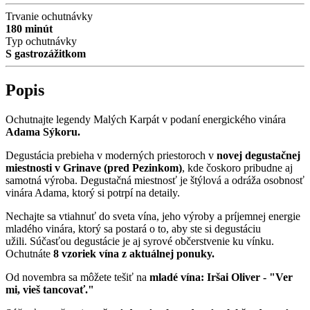
Trvanie ochutnávky
180 minút
Typ ochutnávky
S gastrozážitkom
Popis
Ochutnajte legendy Malých Karpát v podaní energického vinára
Adama Sýkoru.
Degustácia prebieha v moderných priestoroch v
novej degustačnej
miestnosti v Grinave (pred Pezinkom)
, kde čoskoro pribudne aj
samotná výroba. Degustačná miestnosť je štýlová a odráža osobnosť
vinára Adama, ktorý si potrpí na detaily.
Nechajte sa vtiahnuť do sveta vína, jeho výroby a príjemnej energie
mladého vinára, ktorý sa postará o to, aby ste si degustáciu
užili. Súčasťou degustácie je aj syrové občerstvenie ku vínku.
Ochutnáte
8 vzoriek vína z aktuálnej ponuky.
Od novembra sa môžete tešiť na
mladé vína: Iršai Oliver - "Ver
mi, vieš tancovať."