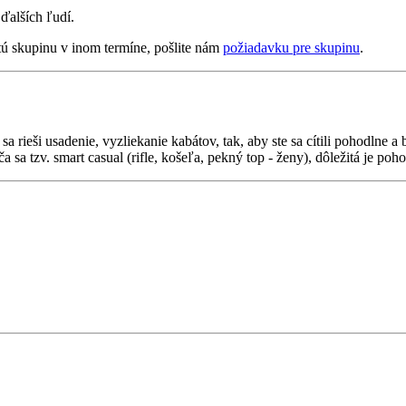
 ďalších ľudí.
tú skupinu v inom termíne, pošlite nám
požiadavku pre skupinu
.
rieši usadenie, vyzliekanie kabátov, tak, aby ste sa cítili pohodlne a b
sa tzv. smart casual (rifle, košeľa, pekný top - ženy), dôležitá je poh