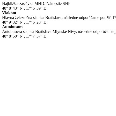
Najbližšia zastávka MHD: Námestie SNP
48° 8' 43" N
,
17° 6' 39" E
Vlakom
Hlavná železničná stanica Bratislava, následne odporúčame použiť
48° 9' 32" N
,
17° 6' 28" E
Autobusom
Autobusová stanica Bratislava Mlynské Nivy, následne odporúčam
48° 8' 50" N
,
17° 7' 37" E