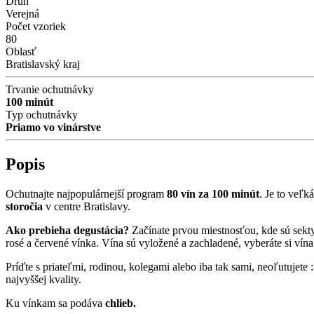
Druh
Verejná
Počet vzoriek
80
Oblasť
Bratislavský kraj
Trvanie ochutnávky
100 minút
Typ ochutnávky
Priamo vo vinárstve
Popis
Ochutnajte najpopulárnejší program
80 vín za 100 minút
. Je to veľk
storočia
v centre Bratislavy.
Ako prebieha degustácia?
Začínate prvou miestnosťou, kde sú sekty
rosé a červené vínka. Vína sú vyložené a zachladené, vyberáte si vína 
Príďte s priateľmi, rodinou, kolegami alebo iba tak sami, neoľutujete
najvyššej kvality.
Ku vínkam sa podáva
chlieb.