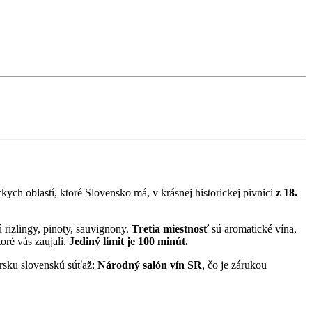
kych oblastí, ktoré Slovensko má, v krásnej historickej pivnici
z 18.
ú rizlingy, pinoty, sauvignony.
Tretia miestnosť
sú aromatické vína,
toré vás zaujali.
Jediný limit je 100 minút.
nársku slovenskú súťaž:
Národný salón vín SR
, čo je zárukou