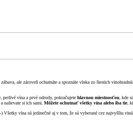
á zábava, ale zároveň ochutnáte a spoznáte vínka zo šiestich vinohradníc
, perlivé vína a prvé odrody, pokračujete
hlavnou miestnosťou
, kde s
a nalievate si ich sami.
Môžete ochutnať všetky vína alebo iba tie
, k
 :-) Všetky vína sú jedinečné aj v tom, že sú vyberané cez najvyššiu vi