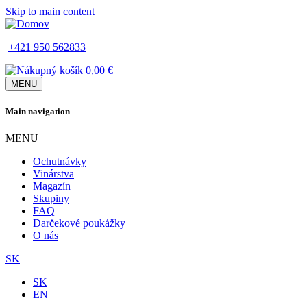
Skip to main content
+421 950 562833
0,00 €
MENU
Main navigation
MENU
Ochutnávky
Vinárstva
Magazín
Skupiny
FAQ
Darčekové poukážky
O nás
SK
SK
EN