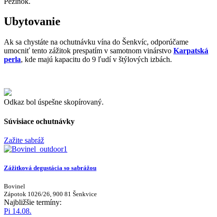
Pezinok.
Ubytovanie
Ak sa chystáte na ochutnávku vína do Šenkvíc, odporúčame
umocniť tento zážitok prespatím v samotnom vinárstvo
Karpatská
perla
, kde majú kapacitu do 9 ľudí v štýlových izbách.
Odkaz bol úspešne skopírovaný.
Súvisiace ochutnávky
Zažite sabráž
Zážitková degustácia so sabrážou
Bovinel
Zápotok 1026/26, 900 81 Šenkvice
Najbližšie termíny:
Pi 14.08.