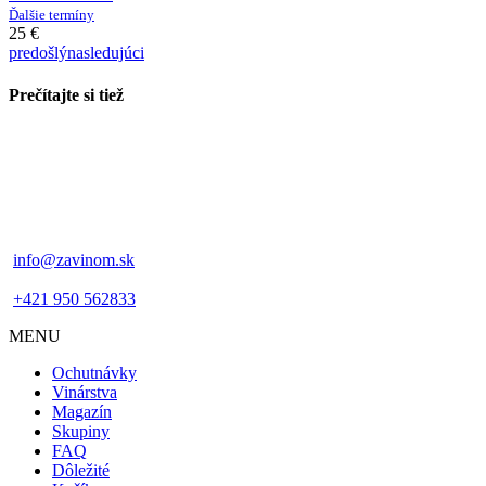
Ďalšie termíny
25 €
predošlý
nasledujúci
Prečítajte si tiež
info@zavinom.sk
+421 950 562833
MENU
Footer
Ochutnávky
mobile
Vinárstva
Magazín
Skupiny
FAQ
Dôležité