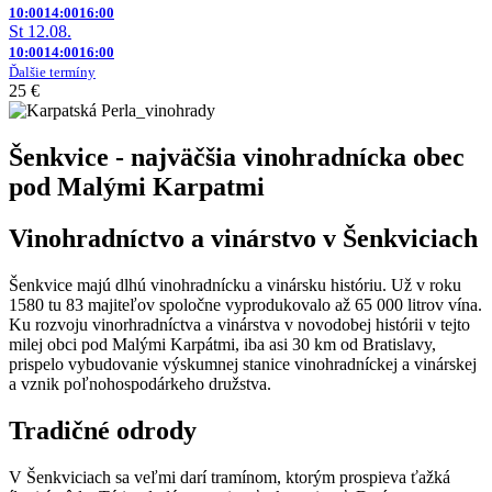
10:00
14:00
16:00
St 12.08.
10:00
14:00
16:00
Ďalšie termíny
25 €
Šenkvice - najväčšia vinohradnícka obec
pod Malými Karpatmi
Vinohradníctvo a vinárstvo v Šenkviciach
Šenkvice majú dlhú vinohradnícku a vinársku históriu. Už v roku
1580 tu 83 majiteľov spoločne vyprodukovalo až 65 000 litrov vína.
Ku rozvoju vinorhradníctva a vinárstva v novodobej histórii v tejto
milej obci pod Malými Karpátmi, iba asi 30 km od Bratislavy,
prispelo vybudovanie výskumnej stanice vinohradníckej a vinárskej
a vznik poľnohospodárkeho družstva.
Tradičné odrody
V Šenkviciach sa veľmi darí tramínom, ktorým prospieva ťažká