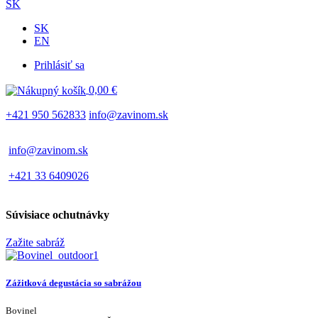
SK
SK
EN
Prihlásiť sa
Používateľské
0,00 €
menu
+421 950 562833
info@zavinom.sk
info@zavinom.sk
+421 33 6409026
Súvisiace ochutnávky
Zažite sabráž
Zážitková degustácia so sabrážou
Bovinel