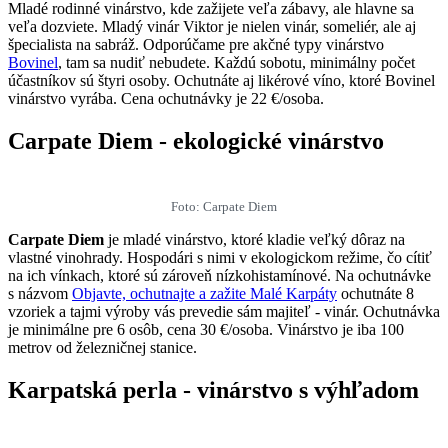
Mladé rodinné vinárstvo, kde zažijete veľa zábavy, ale hlavne sa
veľa dozviete. Mladý vinár Viktor je nielen vinár, someliér, ale aj
špecialista na sabráž. Odporúčame pre akčné typy vinárstvo
Bovinel
, tam sa nudiť nebudete. Každú sobotu, minimálny počet
účastníkov sú štyri osoby. Ochutnáte aj likérové víno, ktoré Bovinel
vinárstvo vyrába. Cena ochutnávky je 22 €/osoba.
Carpate Diem - ekologické vinárstvo
Foto: Carpate Diem
Carpate Diem
je mladé vinárstvo, ktoré kladie veľký dôraz na
vlastné vinohrady. Hospodári s nimi v ekologickom režime, čo cítiť
na ich vínkach, ktoré sú zároveň nízkohistamínové. Na ochutnávke
s názvom
Objavte, ochutnajte a zažite Malé Karpáty
ochutnáte 8
vzoriek a tajmi výroby vás prevedie sám majiteľ - vinár. Ochutnávka
je minimálne pre 6 osôb, cena 30 €/osoba. Vinárstvo je iba 100
metrov od železničnej stanice.
Karpatská perla - vinárstvo s výhľadom