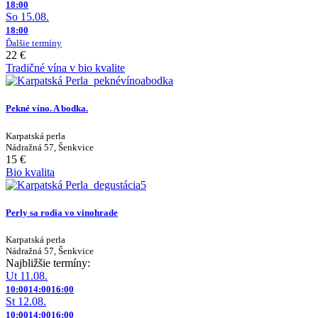
18:00
So 15.08.
18:00
Ďalšie termíny
22 €
Tradičné vína v bio kvalite
Pekné víno. A bodka.
Karpatská perla
Nádražná 57, Šenkvice
15 €
Bio kvalita
Perly sa rodia vo vinohrade
Karpatská perla
Nádražná 57, Šenkvice
Najbližšie termíny:
Ut 11.08.
10:00
14:00
16:00
St 12.08.
10:00
14:00
16:00