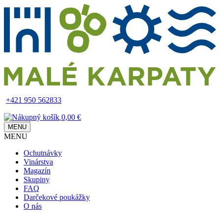
Skip
to
main
content
+421 950 562833
0,00 €
MENU
MENU
Main
Ochutnávky
navigation
Vinárstva
Magazín
Skupiny
FAQ
Darčekové poukážky
O nás