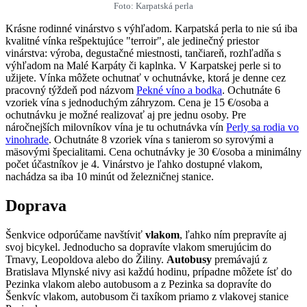
Foto: Karpatská perla
Krásne rodinné vinárstvo s výhľadom. Karpatská perla to nie sú iba
kvalitné vínka rešpektujúce "terroir", ale jedinečný priestor
vinárstva: výroba, degustačné miestnosti, tančiareň, rozhľadňa s
výhľadom na Malé Karpáty či kaplnka. V Karpatskej perle si to
užijete. Vínka môžete ochutnať v ochutnávke, ktorá je denne cez
pracovný týždeň pod názvom
Pekné víno a bodka
. Ochutnáte 6
vzoriek vína s jednoduchým záhryzom. Cena je 15 €/osoba a
ochutnávku je možné realizovať aj pre jednu osoby. Pre
náročnejších milovníkov vína je tu ochutnávka vín
Perly sa rodia vo
vinohrade
. Ochutnáte 8 vzoriek vína s tanierom so syrovými a
mäsovými špecialitami. Cena ochutnávky je 30 €/osoba a minimálny
počet účastníkov je 4. Vinárstvo je ľahko dostupné vlakom,
nachádza sa iba 10 minút od železničnej stanice.
Doprava
Šenkvice odporúčame navštíviť
vlakom
, ľahko ním prepravíte aj
svoj bicykel. Jednoducho sa dopravíte vlakom smerujúcim do
Trnavy, Leopoldova alebo do Žiliny.
Autobusy
premávajú z
Bratislava Mlynské nivy asi každú hodinu, prípadne môžete ísť do
Pezinka vlakom alebo autobusom a z Pezinka sa dopravíte do
Šenkvíc vlakom, autobusom či taxíkom priamo z vlakovej stanice