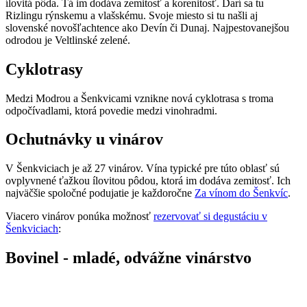
ílovitá pôda. Tá im dodáva zemitosť a korenitosť. Darí sa tu
Rizlingu rýnskemu a vlašskému. Svoje miesto si tu našli aj
slovenské novošľachtence ako Devín či Dunaj. Najpestovanejšou
odrodou je Veltlinské zelené.
Cyklotrasy
Medzi Modrou a Šenkvicami vznikne nová cyklotrasa s troma
odpočívadlami, ktorá povedie medzi vinohradmi.
Ochutnávky u vinárov
V Šenkviciach je až 27 vinárov. Vína typické pre túto oblasť sú
ovplyvnené ťažkou ílovitou pôdou, ktorá im dodáva zemitosť. Ich
najväčšie spoločné podujatie je každoročne
Za vínom do Šenkvíc
.
Viacero vinárov ponúka možnosť
rezervovať si degustáciu v
Šenkviciach
:
Bovinel - mladé, odvážne vinárstvo