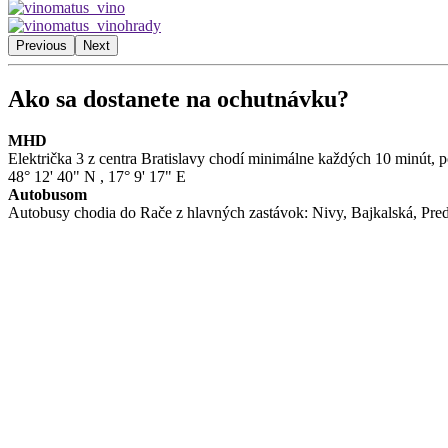
Previous
Next
Ako sa dostanete na ochutnávku?
MHD
Električka 3 z centra Bratislavy chodí minimálne každých 10 minút, p
48° 12' 40" N
,
17° 9' 17" E
Autobusom
Autobusy chodia do Rače z hlavných zastávok: Nivy, Bajkalská, Pre