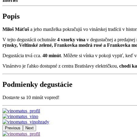
Interiér
Popis
Miloš Máťuš
a jeho manželka pokračujú vo vinárskej tradícii v histo
V tejto degustácii ochutnáte
4 vzorky vína
v degustačnej a predajnej 
rýnsky, Veltinské zelené, Frankovka modrá rosé a Frankovka m
Degustácia trvá cca.
40 minút
. Môžete si vínka v pokoji vypiť, keď v
Vinárstvo je ľahko dostupné z centra Bratislavy električkou,
chodí ka
Podmienky degustácie
Dostavte sa 10 minút vopred!
Previous
Next