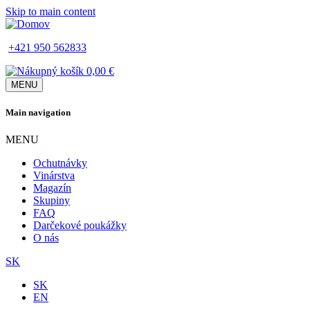
Skip to main content
+421 950 562833
0,00 €
MENU
Main navigation
MENU
Ochutnávky
Vinárstva
Magazín
Skupiny
FAQ
Darčekové poukážky
O nás
SK
SK
EN