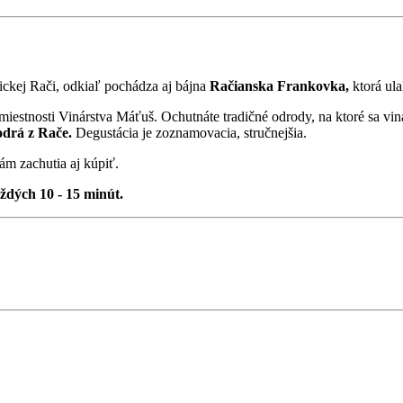
rickej Rači, odkiaľ pochádza aj bájna
Račianska Frankovka,
ktorá ula
miestnosti Vinárstva Máťuš. Ochutnáte tradičné odrody, na ktoré sa vi
odrá z Rače.
Degustácia je zoznamovacia, stručnejšia.
ám zachutia aj kúpiť.
ždých 10 - 15 minút.