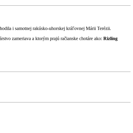
hodila i samotnej rakúsko-uhorskej kráľovnej Márii Terézii.
nárstvo zameriava a ktorým prajú račianske chotáre ako:
Rizling