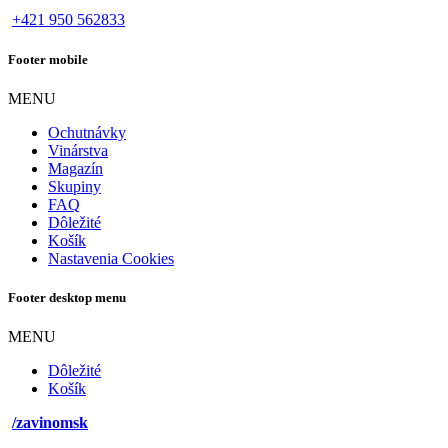
+421 950 562833
Footer mobile
MENU
Ochutnávky
Vinárstva
Magazín
Skupiny
FAQ
Dôležité
Košík
Nastavenia Cookies
Footer desktop menu
MENU
Dôležité
Košík
/zavinomsk