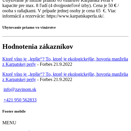
Ubytovanie je možné priamo vo vinárstve Karpatská Perla v
kapacite pre max. 8 ľudí (4 dvojposteľové izby). Cena je 50
€
/
osoba s raňajkami. V prípade jednej osoby je cena 65
€. Viac
informácií a rezervácie: https://www.karpatskaperla.sk/.
Ubytovanie priamo vo vinárstve
Hodnotenia zákazníkov
Ktoré víno je „lepšie“? To, ktoré je ekologickejšie, hovoria manželia
z Karpatskej perly
- Forbes 21.9.2022
Ktoré víno je „lepšie“? To, ktoré je ekologickejšie, hovoria manželia
z Karpatskej perly
- Forbes 21.9.2022
info@zavinom.sk
+421 950 562833
Footer mobile
MENU