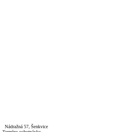
Nádražná 57, Šenkvice
Termíny ochutnávky