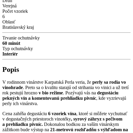
Druh
Verejná
Počet vzoriek
6
Oblasť
Bratislavský kraj
Trvanie ochutnávky
60 minút
Typ ochutnávky
Interiér
Popis
V rodinnom vinárstve Karpatská Perla veria, že
perly sa rodia vo
vinohrade
. Preto sa o kvalitu starajú od strihania vo vinici a už tretí
rok pestujú hrozno
v bio režime
. Pozývajú vás na
degustáciu
pekných vín a komentovanú prehliadku pivníc
, kde vyzrievajú
perly ich vinárstva.
Cena zahŕňa degustáciu
6 vzoriek vína
, ktoré si môžete vychutnať
v degustačných priestoroch vinotéky
, syrový záhryz s pečivom
a prehliadku pivníc.
Dokonalou bodkou za vaším vinárskym
zážitkom bude výstup na
21-metrovú rozhľadňu s výhľadom na