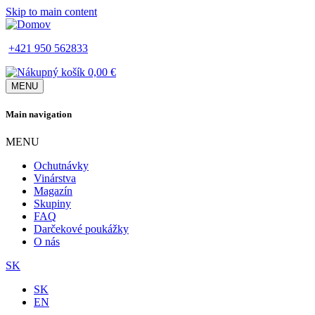
Skip to main content
+421 950 562833
0,00 €
MENU
Main navigation
MENU
Ochutnávky
Vinárstva
Magazín
Skupiny
FAQ
Darčekové poukážky
O nás
SK
SK
EN